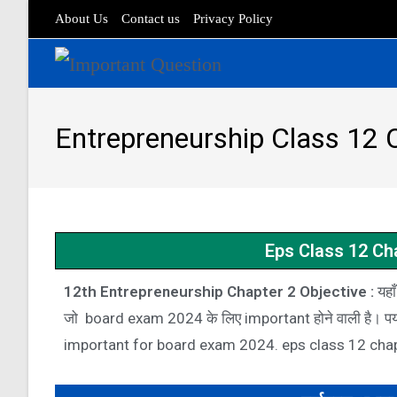
About Us
Contact us
Privacy Policy
Entrepreneurship Class 12 C
Eps Class 12 Cha
12th Entrepreneurship Chapter 2 Objective :
यहा
जो board exam 2024 के लिए important होने वाली है। पर्य
important for board exam 2024. eps class 12 chapt