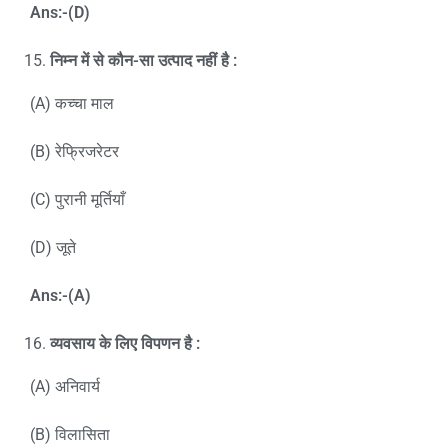
Ans:-(D)
निम्न में से कौन-सा उत्पाद नहीं है :
(A) कच्चा माल
(B) रेफ्रिजरेटर
(C) पुरानी मूर्तियाँ
(D) जूते
Ans:-(A)
व्यवसाय के लिए विपणन है
:
(A) अनिवार्य
(B) विलासिता