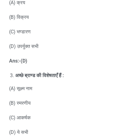
(A) क्रय
(B) विक्रय
(C) भण्डारण
(D) उपर्युक्त सभी
Ans:-(D)
अच्छे ब्राण्ड की विशेषताएँ हैं :
(A) सूक्ष्म नाम
(B) स्मरणीय
(C) आकर्षक
(D) ये सभी