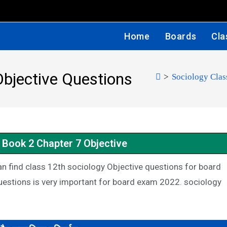
Home
Boards
Cla
Objective Questions
>
Sociology Clas
 Book 2 Chapter 7 Objective
n find class 12th sociology Objective questions for board
 questions is very important for board exam 2022. sociology