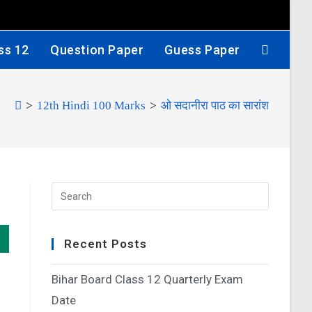
ss 12
Question Paper
Guess Paper
>
12th Hindi 100 Marks
>
ओ सदानीरा पाठ का सारांश
Recent Posts
Bihar Board Class 12 Quarterly Exam
Date