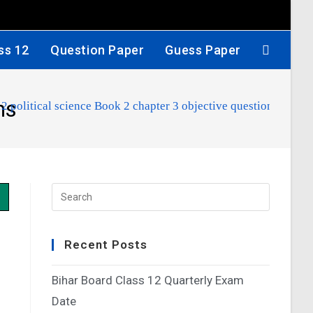
ss 12
Question Paper
Guess Paper
ns
12 political science Book 2 chapter 3 objective questions
Recent Posts
Bihar Board Class 12 Quarterly Exam
Date