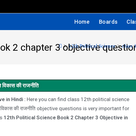
Home
Boards
Cla
ook 2 chapter 3 objective questio
>
12th Political Science
>
class 
त विकास की राजनीति
 in Hindi :
Here you can find class 12th political science
 विकास की राजनीति
objective questions is very important for
ss
12th Political Science Book 2 Chapter 3 Objective in