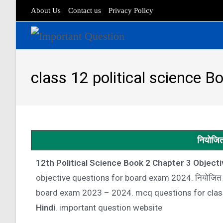
About Us
Contact us
Privacy Policy
class 12 political science B
नियोजि
12th Political Science Book 2 Chapter 3 Objective
objective questions for board exam 2024.
नियोजित
board exam 2023 – 2024. mcq questions for cla
Hindi
. important question website