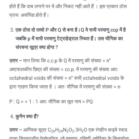
होते हैं कि दाब लगाने पर ये और निकट नहीं आते हैं । इस प्रकार ठोस
प्रायः असंपिद्य होते हैं।
एक ठोस दो तत्वो
P
और
Q
से बना है।
Q
मे सभी परमाणु
ccp
में है
जबकि
p
में सभी परमाणु टेट्राहेड्राल स्थित हैं। उस यौगिक का
संरचना सूत्र क्या होगा
?
उत्तर –
मान लिया कि c.c.p के Q में परमाणु की संख्या = n”
अष्टफलकीय छिद्र की संख्या = cc.p. में परमाणु की संख्या अतः
octahedral voids की संख्या = n” सभी octahedral voids के
द्वारा ग्रहण किया जाता है । अतः यौगिक में परमाणु की संख्या = n
P : Q = = 1 : 1 अतः यौगिक का मूल नाम = PQ
कुनैन क्या हैं
?
उत्तर –
आण्विक सूत्र C
H
N
O
.3H
O एक रंगहीन कड़वे स्वाद
20
24
2
2
2
वाला क्रिस्टलीय ऐल्केलॉइड, जो मुख्यतः दक्षिणी अमेरिका के सिनकोना