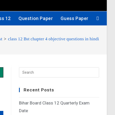
ss 12
Question Paper
Guess Paper
st
>
class 12 Bst chapter 4 objective questions in hindi
Recent Posts
Bihar Board Class 12 Quarterly Exam
Date