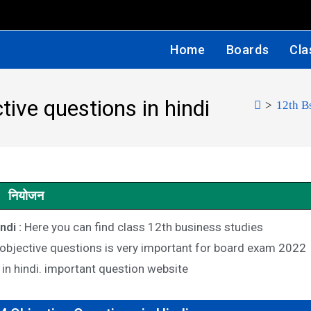
Home
Boards
Cla
tive questions in hindi
>
12th B
नियोजन
di :
Here you can find class 12th business studies
objective questions is very important for board exam 2022
in hindi. important question website