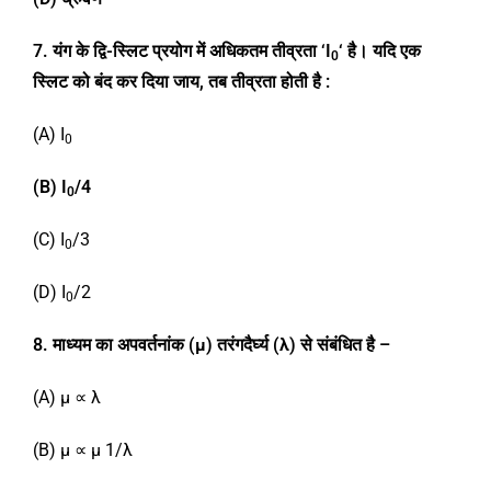
7. यंग के द्वि-स्लिट प्रयोग में अधिकतम तीव्रता ‘I
‘
है। यदि एक
0
स्लिट को बंद कर दिया जाय,
तब तीव्रता होती है
:
(A) I
0
(B) I
/4
0
(C) I
/3
0
(D) I
/2
0
8. माध्यम का अपवर्तनांक (
μ)
तरंगदैर्घ्य (
λ)
से संबंधित है –
(A) μ ∝ λ
(B) μ ∝ μ 1/λ