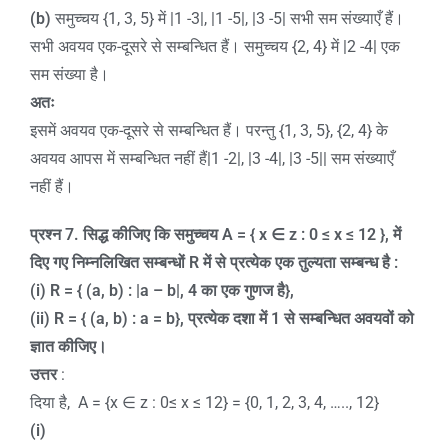
(b)
समुच्चय {1, 3, 5} में |1 -3|, |1 -5|, |3 -5| सभी सम संख्याएँ हैं।
सभी अवयव एक-दूसरे से सम्बन्धित हैं। समुच्चय {2, 4} में |2 -4| एक
सम संख्या है।
अतः
इसमें अवयव एक-दूसरे से सम्बन्धित हैं। परन्तु {1, 3, 5}, {2, 4} के
अवयव आपस में सम्बन्धित नहीं हैं|1 -2|, |3 -4|, |3 -5|| सम संख्याएँ
नहीं हैं।
प्रश्न
7
.
सिद्ध कीजिए कि समुच्चय
A = { x
∈
z : 0 ≤ x ≤ 12 },
में
दिए गए निम्नलिखित सम्बन्धों
R
में से प्रत्येक एक तुल्यता सम्बन्ध है :
(i) R = { (a, b) : |a – b|, 4
का एक गुणज है
},
(ii) R = { (a, b) : a = b},
प्रत्येक दशा में
1
से सम्बन्धित अवयवों को
ज्ञात कीजिए।
उत्तर
:
दिया है, A = {x ∈ z : 0≤ x ≤ 12} = {0, 1, 2, 3, 4, ….., 12}
(i)