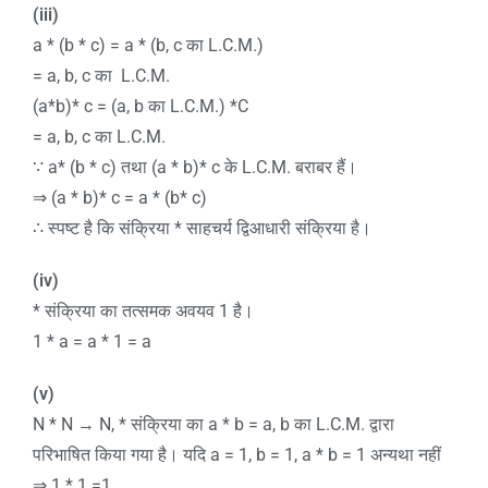
(iii)
a * (b * c) = a * (b, c का L.C.M.)
= a, b, c का L.C.M.
(a*b)* c = (a, b का L.C.M.) *C
= a, b, c का L.C.M.
∵ a* (b * c) तथा (a * b)* c के L.C.M. बराबर हैं।
⇒ (a * b)* c = a * (b* c)
∴ स्पष्ट है कि संक्रिया * साहचर्य द्विआधारी संक्रिया है।
(iv)
* संक्रिया का तत्समक अवयव 1 है।
1 * a = a * 1 = a
(v)
N * N → N, * संक्रिया का a * b = a, b का L.C.M. द्वारा
परिभाषित किया गया है। यदि a = 1, b = 1, a * b = 1 अन्यथा नहीं
⇒ 1 * 1 =1