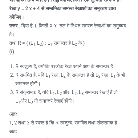
रेखा
y = 2 x + 4
से सम्बन्धित समस्त रेखाओं का समुच्चय ज्ञात
कीजिए।
उत्तर
: दिया है, L किसी X Y- तल में स्थित समस्त रेखाओं का समुच्चय
है।
तथा R = { (L
L
) : L
समान्तर है L
के }
1,
2
1
2
(i)
R स्वतुल्य है, क्योंकि प्रत्येक रेखा अपने आप के समान्तर है।
R सममित है, यदि L
रेखा, L
के समान्तर है तो L
रेखा, L
के भी
1
2
2
1
समान्तर होगी।
R संक्रामक है, यदि L
, L
और L
, L
समान्तर रेखाएँ हैं तो
1
2
2
3
L
और L
भी समान्तरे रेखाएँ होंगी।
1
3
अतः
1, 2 तथा 3 से स्पष्ट है कि R स्वतुल्य, सममित तथा संक्रामक है।
अतः