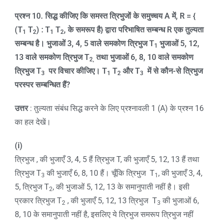
प्रश्न
10.
सिद्ध कीजिए कि समस्त त्रिभुजों के समुच्चय
A
में
, R = {
(T
T
) : T
T
,
के समरूप है
}
द्वारा परिभाषित सम्बन्ध
R
एक तुल्यता
1
2
1
2
सम्बन्ध है। भुजाओं
3, 4, 5
वाले समकोण त्रिभुज
T
भुजाओं
5, 12,
1
13
वाले समकोण त्रिभुज
T
तथा भुजाओं
6, 8, 10
वाले समकोण
2,
त्रिभुज
T
पर विचार कीजिए।
T
T
और
T
में से कौन-से त्रिभुज
3
1
2
3
परस्पर सम्बन्धित हैं
?
उत्तर
: तुल्यता संबंध सिद्ध करने के लिए प्रश्नावली 1 (A) के प्रश्न 16
का हल देखें।
(i)
त्रिभुज , की भुजाएँ 3, 4, 5 हैं त्रिभुज T, की भुजाएँ 5, 12, 13 हैं तथा
त्रिभुज T
की भुजाएँ 6, 8, 10 हैं। चूँकि त्रिभुज T
, की भुजाएँ 3, 4,
3
1
5, त्रिभुज T
, की भुजाओं 5, 12, 13 के समानुपाती नहीं है। इसी
2
प्रकार त्रिभुज T
, की भुजाएँ 5, 12, 13 त्रिभुज T
की भुजाओं 6,
2
3
8, 10 के समानुपाती नहीं है, इसलिए ये त्रिभुज समरूप त्रिभुज नहीं