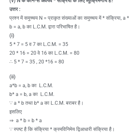
(v) N
के कौन-से अवयव * संक्रिया के लिए व्युत्क्रमणीय हैं
?
उत्तर
:
प्रश्न में समुच्चय N = प्राकृत संख्याओं का समुच्चय में * संक्रिया, a *
b = a, b का L.C.M. द्वारा परिभाषित है।
(i)
5 * 7 = 5 व 7 का L.C.M. = 35
20 * 16 = 20 वे 16 का L.C.M. = 80
∴ 5 * 7 = 35 , 20 *16 = 80
(ii)
a*b = a, b का L.C.M.
b* a = b, a का L.C.M.
∵ a * b तथा b* a का L.C.M. बराबर है।
इसलिए
⇒ a * b = b * a
∵ स्पष्ट है कि संक्रिया * क्रमविनिमेय द्विआधारी संक्रिया है।