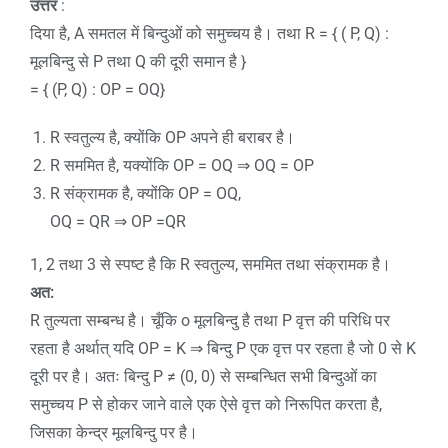
उत्तर
:
दिया है, A समतल में बिन्दुओं को समुच्चय है। तथा R = { ( P, Q) :
मूलबिन्दु से P तथा Q की दूरी समान है }
= { (P, Q) : OP = OQ}
R स्वतुल्य है, क्योंकि OP अपने ही बराबर है।
R सममित है, यक्योंकि OP = OQ ⇒ OQ = OP
R संक्रामक है, क्योंकि OP = OQ,
OQ = QR ⇒ OP =QR
1, 2 तथा 3 से स्पष्ट है कि R स्वतुल्य, सममित तथा संक्रामक है।
अत:
R तुल्यता सम्बन्ध है। चूँकि o मूलबिन्दु है तथा P वृत्त की परिधि पर
रहता है अर्थात् यदि OP = K ⇒ बिन्दु P एक वृत्त पर रहता है जो 0 से K
दूरी पर है। अतः बिन्दु P ≠ (0, 0) से सम्बन्धित सभी बिन्दुओं का
समुच्चय P से होकर जाने वाले एक ऐसे वृत्त को निरूपित करता है,
जिसका केन्द्र मूलबिन्दु पर है।