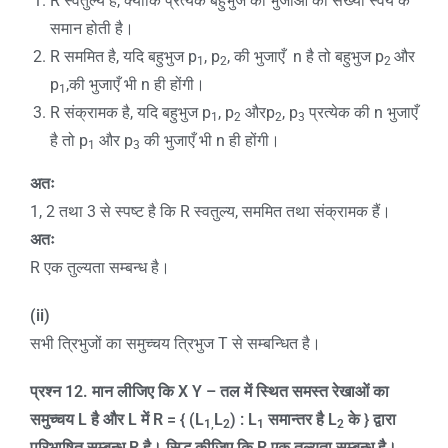
R स्वतुल्य है, क्योंकि प्रत्येक बहुभुज की भुजाओं की संख्या स्वयं के
समान होती है।
R सममित है, यदि बहुभुज p
, p
, की भुजाएँ n है तो बहुभुज p
और
1
2
2
p
,की भुजाएँ भी n ही होंगी।
1
R संक्रामक है, यदि बहुभुज p
, p
औरp
, p
प्रत्येक की n भुजाएँ
1
2
2
3
है तो p
और p
की भुजाएँ भी n ही होंगी।
1
3
अतः
1, 2 तथा 3 से स्पष्ट है कि R स्वतुल्य, सममित तथा संक्रामक हैं।
अतः
R एक तुल्यता सम्बन्ध है।
(ii)
सभी त्रिभुजों का समुच्चय त्रिभुज T से सम्बन्धित है।
प्रश्न
12.
मान लीजिए कि
X Y –
तल में स्थित समस्त रेखाओं का
समुच्चय
L
है और
L
में
R = { (L
L
) : L
समान्तर है
L
के
}
द्वारा
1,
2
1
2
परिभाषित सम्बन्ध
R
है। सिद्ध कीजिए कि
R
एक तुल्यता सम्बन्ध है।