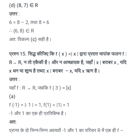
(d) (8, 7)
∈
R
उत्तर
:
6 = 8 – 2, तथा 8 > 6
∴ (6, 8) ∈ R
अत: विकल्प
(c)
सही है।
प्रश्न
15.
सिद्ध कीजिए कि
f ( x ) =| x |
द्वारा प्रदत्त मापांक फलन
f :
R→ R,
न तो एकैकी है। और न आच्छादक है
,
जहाँ
| x |
बराबर
x ,
यदि
x
धन या शून्य है तथा
| x |
बराबर
– x,
यदि
x
ऋण है।
उत्तर
:
यहाँ f : R → R, जबकि f ( 3 ) = [x]
(a)
f (-1) = |- 1 | = 1, f(1) = |1| = 1
-1 और 1 का एक ही प्रतिबिम्ब है।
अत:
प्रान्त के दो भिन्न-भिन्न अवयवों -1 और 1 का परिसर R में एक ही f –