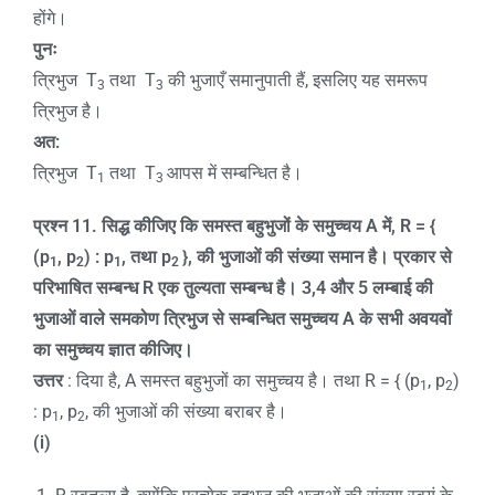
होंगे।
पुनः
त्रिभुज T
तथा T
की भुजाएँ समानुपाती हैं, इसलिए यह समरूप
3
3
त्रिभुज है।
अत:
त्रिभुज T
तथा T
आपस में सम्बन्धित है।
1
3
प्रश्न
11.
सिद्ध कीजिए कि समस्त बहुभुजों के समुच्चय
A
में
, R = {
(p
, p
) : p
,
तथा
p
},
की भुजाओं की संख्या समान है। प्रकार से
1
2
1
2
परिभाषित सम्बन्ध
R
एक तुल्यता सम्बन्ध है।
3,4
और
5
लम्बाई की
भुजाओं वाले समकोण त्रिभुज से सम्बन्धित समुच्चय
A
के सभी अवयवों
का समुच्चय ज्ञात कीजिए।
उत्तर
: दिया है, A समस्त बहुभुजों का समुच्चय है। तथा R = { (p
, p
)
1
2
: p
, p
, की भुजाओं की संख्या बराबर है।
1
2
(i)