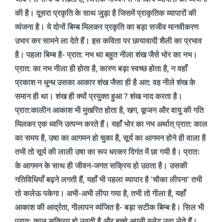
की है। दूसरा प्रकृति के साथ जुड़ा है जिसमें प्राकृतिक व्यापारों की
व्यंजना है। ये दोनों बिम्ब मिलकर प्रकृति का बड़ा सजीव मानवीकरण
उभार कर सामने ला देते हैं। इस कविता पर छायावादी शैली का प्रभाव
है। पहला बिम्ब है-
प्रात: नभ था बहुत नीला शंख जैसे भोर का नभ।
प्रात: का नभ नीला ही होता है
,
कारण बड़ा स्वच्छ होता है
,
न वहाँ
प्रकाश न धुन्ध उसका आकार शंख जैसा ही है अत: वह नीले शंख के
समान ही था। शंख ही क्यों प्रयुक्त हुआ
?
शंख नाद करता है।
प्रात:कालीन आकाश भी मुखरित होता है
,
खग
,
कूजन और वायु की गति
मिलकर एक ध्वनि उत्पन्न करते हैं। यहाँ भोर का नभ अर्थात् प्रात: काल
का समय है
,
उषा का आगमन हो चुका है
,
सूर्य का आगमन होने ही वाला है
तभी तो सूर्य की लाली उषा का रूप धरकर दिगंत में छा गयी है। प्रातः
के आगमन के साथ ही जीवन-जगत सक्रिय हो उठता है। उसकी
गतिविधियाँ बढ़ने लगती हैं
,
यहाँ भी पहला व्यापार है
‘
चौका लीपना
‘
तभी
तो कलेऊ पकेगा। अभी-अभी लीपा गया है
,
तभी तो गीला है
,
यहाँ
आकाश की आर्द्रता
,
गीलापन व्यंजित है- बड़ा सटीक बिम्ब है। सिल भी
प्रातः काल सक्रिय हो उठती है और बच्चे अपनी स्लेट उठा लेते हैं।