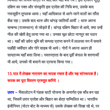
मिथिला की विजय यात्रा पर आए और यहीं बस गये। इस प्रकार सुदूर
दक्षिण का रक्त और संस्कृति इस प्रदेश की निधि बना
,
उसके बाद
गयासुद्दीन तुगलक आया। यहाँ आदिकाल से आने-जाने वालों का ताँता
बँधा रहा। उसके बाद थारु और धांगड़ जातियाँ आयीं । थारु अपना
सम्बन्ध (राजस्थान) से जोड़ते हैं। धांगड़ दक्षिण बिहार से आये
,
क्या उन्हें
नील की खेती हेतु लाया गया था। उनका मूल छोटा नागपुर का पठार
था। यहाँ की उर्वरा भूमि की सम्पदा प्राप्त करने में लालसा मन में समाये
पछाँही जमींदार और गोरे साहब भी आये। गोरों ने अपना अलग ही
साम्राज्य यहाँ बसा लिया। स्वतन्त्रता के बाद पूर्वी बंगाल के शरणार्थी
भी आये
,
उनको भी बसाने का प्रयास किया गया।
15.पाठ में लेखक नारायण का रूपक रचता है और यह सांगरूपक है।
रूपक का पूरा विवरण प्रस्तुत करिये ।
उत्तर –
भैंसालोटन में गंडक घाटी योजना के अन्तर्गत एक बाँध बन रहा
था
,
जिसमें उत्तर प्रदेश और बिहार का क्षेत्र सम्मिलित था। भारतीय
इंजीनियर (मोटर बोट के माध्यम से) उसके लेखक को दिखा रहे थे
,
पर