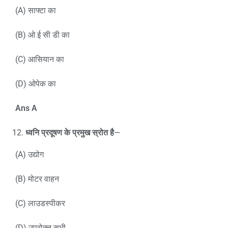
(A) साफ्टा का
(B) ओ ई सी डी का
(C) आसियान का
(D) ओपेक का
Ans A
ध्वनि प्रदूषण के प्रमुख स्रोत है
—
(A) उद्योग
(B) मोटर वाहन
(C) लाउडस्पीकर
(D) उपरोक्त सभी