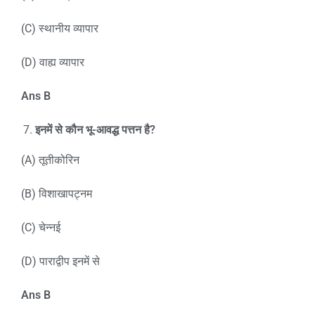
(C) स्थानीय व्यापार
(D) वाह्य व्यापार
Ans B
इनमें से कौन भू-आवद्ध पत्तन है?
(A) तूतीकोरिन
(B) विशाखापट्नम
(C) चेन्नई
(D) पाराद्वीप इनमें से
Ans B