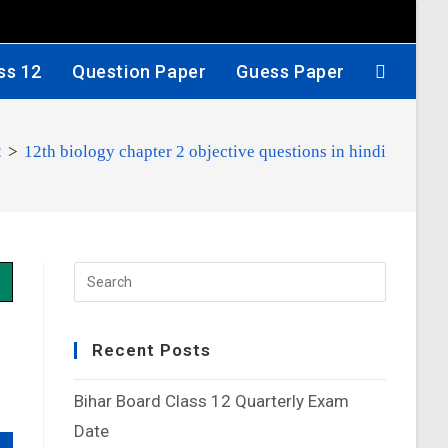
ss 12
Question Paper
Guess Paper
2
>
12th biology chapter 2 objective questions in hindi
Recent Posts
Bihar Board Class 12 Quarterly Exam
Date