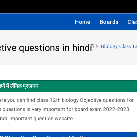
Home
Boards
Cla
tive questions in hindi
>
Biology Class 1
ादपों में लैंगिक प्रजनन
re you can find class 12th biology Objective questions for
ective questions is very important for board exam 2022-2023.
indi. important question website