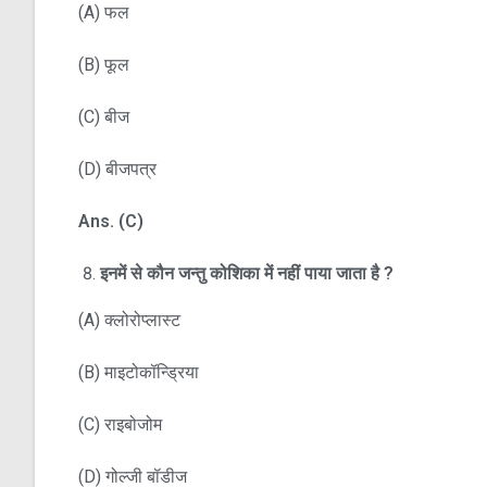
(A) फल
(B) फूल
(C) बीज
(D) बीजपत्र
Ans. (C)
इनमें से कौन जन्तु कोशिका में नहीं पाया जाता है
?
(A) क्लोरोप्लास्ट
(B) माइटोकॉन्ड्रिया
(C) राइबोजोम
(D) गोल्जी बॉडीज